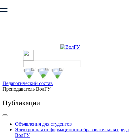
Ваш браузер устарел и не обеспечивает полноценную и
безопасную работу с сайтом. Пожалуйста
обновите браузер
,
чтобы улучшить взаимодействие с сайтом.
Педагогический состав
Преподаватель ВолГУ
Публикации
Объявления для студентов
Электронная информационно-образовательная среда
ВолГУ