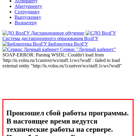
Аспиранту
Абитуриенту
Сотруднику
Выпускнику
Волонтеру
Дистанционное обучение
Система дистанционного образования ВолГУ
Библиотека ВолГУ
Сервис "Личный кабинет"
SOAP-ERROR: Parsing WSDL: Couldn't load from
'http://is.volsu.ru/1cuniver/ws/staff.1cws?wsdl' : failed to load
external entity "http://is.volsu.ru/1cuniver/ws/staff.1cws?wsdl"
Произошел сбой работы программы.
В настоящее время ведутся
технические работы на сервере.