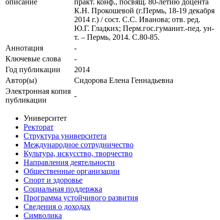
описание
практ. конф., посвящ. 80-летию доцента
К.Н. Прокошевой (г.Пермь, 18-19 декабря
2014 г.) / сост. С.С. Иванова; отв. ред.
Ю.Г. Гладких; Перм.гос.гуманит.-пед. ун-
т. – Пермь, 2014. С.80-85.
Аннотация
-
Ключевые cлова
-
Год публикации
2014
Автор(ы)
Сидорова Елена Геннадьевна
Электронная копия
-
публикации
Университет
Ректорат
Структура университета
Международное сотрудничество
Культура, искусство, творчество
Направления деятельности
Общественные организации
Спорт и здоровье
Социальная поддержка
Программа устойчивого развития
Сведения о доходах
Символика