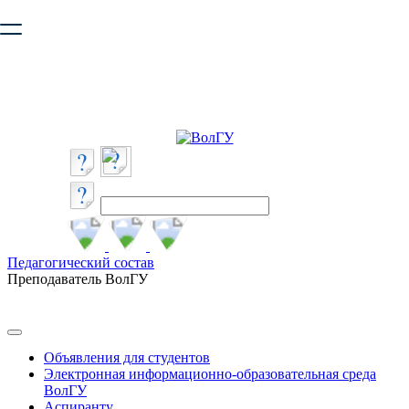
Ваш браузер устарел и не обеспечивает полноценную и
безопасную работу с сайтом. Пожалуйста
обновите браузер
,
чтобы улучшить взаимодействие с сайтом.
Педагогический состав
Преподаватель ВолГУ
Объявления для студентов
Электронная информационно-образовательная среда
ВолГУ
Аспиранту