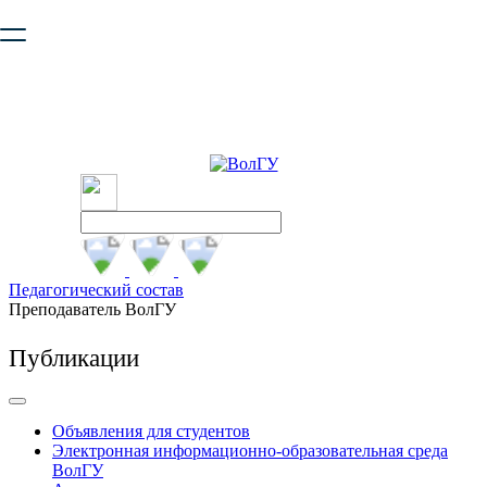
Ваш браузер устарел и не обеспечивает полноценную и
безопасную работу с сайтом. Пожалуйста
обновите браузер
,
чтобы улучшить взаимодействие с сайтом.
Педагогический состав
Преподаватель ВолГУ
Публикации
Объявления для студентов
Электронная информационно-образовательная среда
ВолГУ