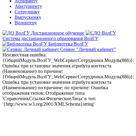
Аспиранту
Абитуриенту
Сотруднику
Выпускнику
Волонтеру
Дистанционное обучение
Система дистанционного образования ВолГУ
Библиотека ВолГУ
Сервис "Личный кабинет"
Неизвестная ошибка.
{ОбщийМодуль.ВолГУ_WebСервисСотрудники.Модуль(886)}:
Ошибка при установке значения атрибута контекста
(Наименование) по причине:
{ОбщийМодуль.ВолГУ_WebСервисСотрудники.Модуль(886)}:
Ошибка при установке значения атрибута контекста
(Наименование) по причине: по причине: Ошибка
отображения типов: Отображение типа
'СправочникСсылка.ФизическиеЛица' в тип
'{http://www.w3.org/2001/XMLSchema}string'