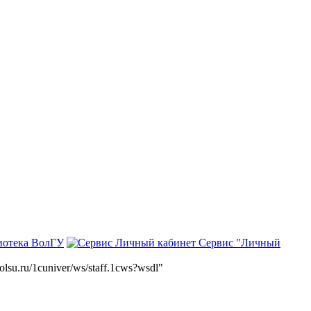
иотека ВолГУ
Сервис "Личный
volsu.ru/1cuniver/ws/staff.1cws?wsdl"