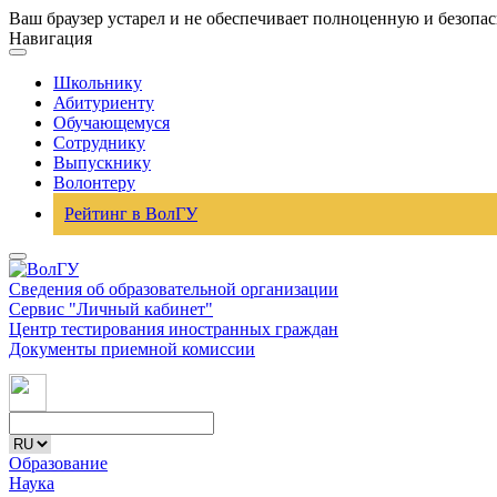
Ваш браузер устарел и не обеспечивает полноценную и безопа
Навигация
Школьнику
Абитуриенту
Обучающемуся
Сотруднику
Выпускнику
Волонтеру
Рейтинг в ВолГУ
Сведения об образовательной организации
Сервис "Личный кабинет"
Центр тестирования иностранных граждан
Документы приемной комиссии
Образование
Наука