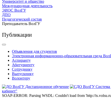
Университет и общество
Международная деятельность
ЭИОС ВолГУ
ДПО
Педагогический состав
Преподаватель ВолГУ
Публикации
Объявления для студентов
Электронная информационно-образовательная среда Вол
Аспиранту
Абитуриенту
Сотруднику
Выпускнику
Волонтеру
Дистанционное обучение
Система
кабинет"
SOAP-ERROR: Parsing WSDL: Couldn't load from 'http://is.volsu.ru/1cu