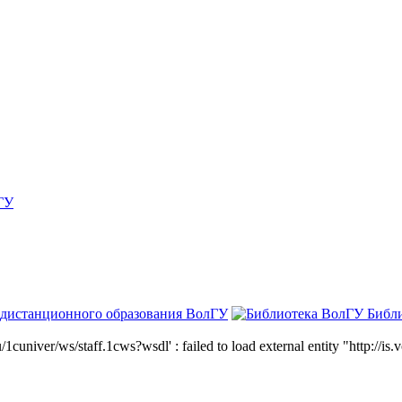
ГУ
 дистанционного образования ВолГУ
Библ
niver/ws/staff.1cws?wsdl' : failed to load external entity "http://is.