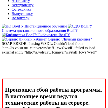
Аспиранту
Абитуриенту
Сотруднику
Выпускнику
Волонтеру
Дистанционное обучение
Система дистанционного образования ВолГУ
Библиотека ВолГУ
Сервис "Личный кабинет"
SOAP-ERROR: Parsing WSDL: Couldn't load from
'http://is.volsu.ru/1cuniver/ws/staff.1cws?wsdl' : failed to load
external entity "http://is.volsu.ru/1cuniver/ws/staff.1cws?wsdl"
Произошел сбой работы программы.
В настоящее время ведутся
технические работы на сервере.