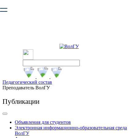
Ваш браузер устарел и не обеспечивает полноценную и
безопасную работу с сайтом. Пожалуйста
обновите браузер
,
чтобы улучшить взаимодействие с сайтом.
Педагогический состав
Преподаватель ВолГУ
Публикации
Объявления для студентов
Электронная информационно-образовательная среда
ВолГУ