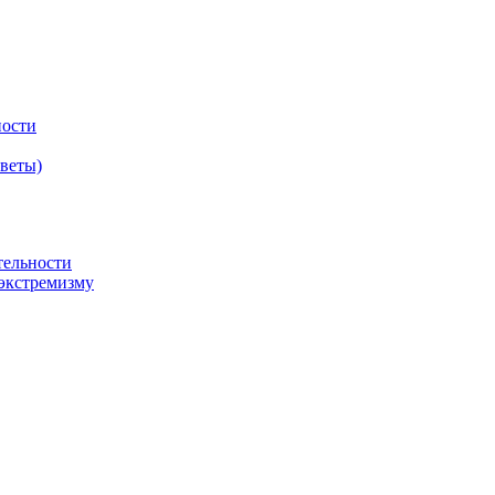
ности
оветы)
тельности
экстремизму