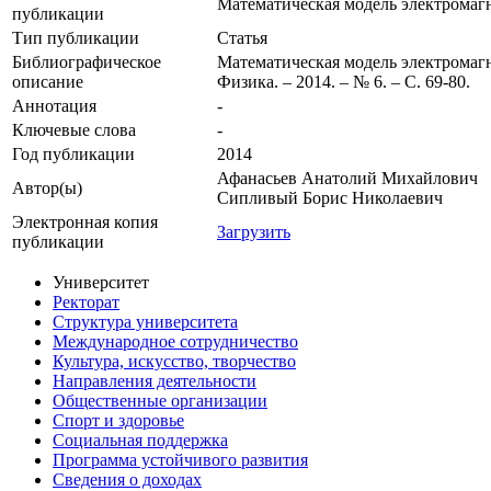
Математическая модель электромаг
публикации
Тип публикации
Статья
Библиографическое
Математическая модель электромагн
описание
Физика. – 2014. – № 6. – С. 69-80.
Аннотация
-
Ключевые cлова
-
Год публикации
2014
Афанасьев Анатолий Михайлович
Автор(ы)
Сипливый Борис Николаевич
Электронная копия
Загрузить
публикации
Университет
Ректорат
Структура университета
Международное сотрудничество
Культура, искусство, творчество
Направления деятельности
Общественные организации
Спорт и здоровье
Социальная поддержка
Программа устойчивого развития
Сведения о доходах