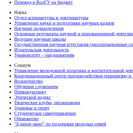
Перевод в ВолГУ на бюджет
Наука
Отдел аспирантуры и докторантуры
Управление науки и подготовки научных кадров
Научные подразделения
Основные результаты научной и инновационной деятель
Ведущие научные школы
Государственная научная аттестация (диссертационные с
Издательская деятельность
Университет – предприятиям
Социум
Управление молодежной политики и воспитательной дея
Координационный центр противодействия терроризму и 
Волонтерство
Обучение служением
Первокурснику
Этический кодекс
Творческие клубы, организации
Здоровье и спорт
Студенческое самоуправление
Общежитие
"Единое окно" по поддержке молодых семей