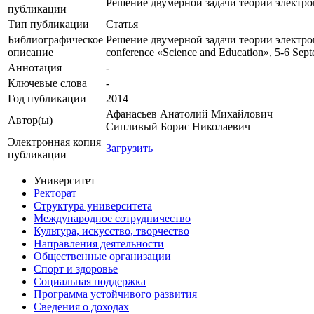
Решение двумерной задачи теории электр
публикации
Тип публикации
Статья
Библиографическое
Решение двумерной задачи теории электромаг
описание
conference «Science and Education», 5-6 Sept
Аннотация
-
Ключевые cлова
-
Год публикации
2014
Афанасьев Анатолий Михайлович
Автор(ы)
Сипливый Борис Николаевич
Электронная копия
Загрузить
публикации
Университет
Ректорат
Структура университета
Международное сотрудничество
Культура, искусство, творчество
Направления деятельности
Общественные организации
Спорт и здоровье
Социальная поддержка
Программа устойчивого развития
Сведения о доходах