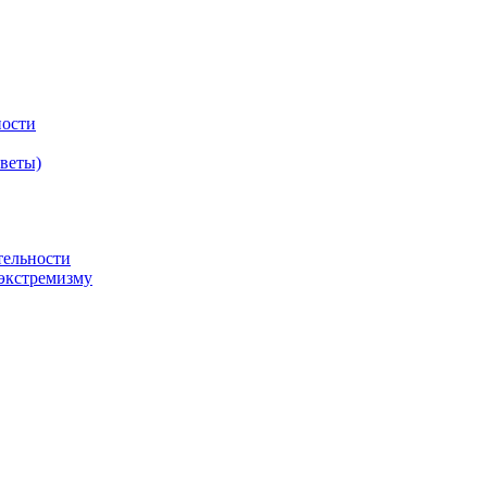
ности
оветы)
тельности
экстремизму