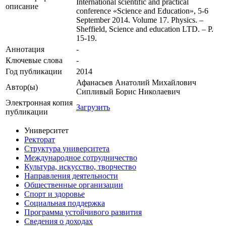
International scientific and practical
описание
conference «Science and Education», 5-6
September 2014. Volume 17. Physics. –
Sheffield, Science and education LTD. – P.
15-19.
Аннотация
-
Ключевые cлова
-
Год публикации
2014
Афанасьев Анатолий Михайлович
Автор(ы)
Сипливый Борис Николаевич
Электронная копия
Загрузить
публикации
Университет
Ректорат
Структура университета
Международное сотрудничество
Культура, искусство, творчество
Направления деятельности
Общественные организации
Спорт и здоровье
Социальная поддержка
Программа устойчивого развития
Сведения о доходах