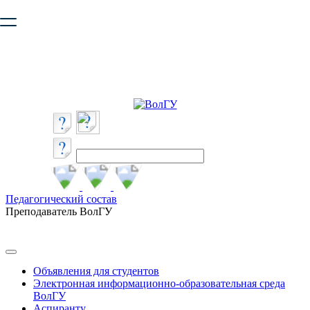
Ваш браузер устарел и не обеспечивает полноценную и
безопасную работу с сайтом. Пожалуйста
обновите браузер
,
чтобы улучшить взаимодействие с сайтом.
Педагогический состав
Преподаватель ВолГУ
Объявления для студентов
Электронная информационно-образовательная среда
ВолГУ
Аспиранту