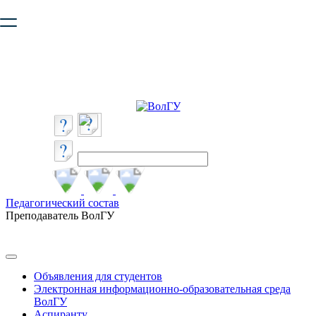
Ваш браузер устарел и не обеспечивает полноценную и
безопасную работу с сайтом. Пожалуйста
обновите браузер
,
чтобы улучшить взаимодействие с сайтом.
Педагогический состав
Преподаватель ВолГУ
Объявления для студентов
Электронная информационно-образовательная среда
ВолГУ
Аспиранту