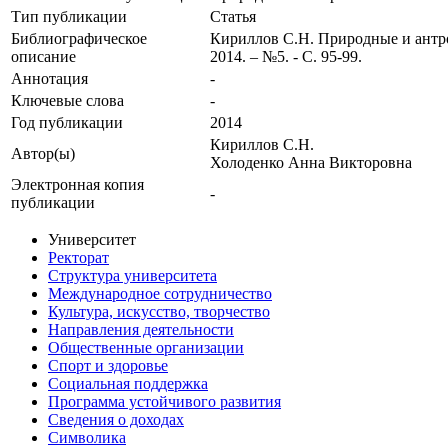
Тип публикации
Статья
Библиографическое
Кириллов С.Н. Природные и антро
описание
2014. – №5. - С. 95-99.
Аннотация
-
Ключевые cлова
-
Год публикации
2014
Кириллов С.Н.
Автор(ы)
Холоденко Анна Викторовна
Электронная копия
-
публикации
Университет
Ректорат
Структура университета
Международное сотрудничество
Культура, искусство, творчество
Направления деятельности
Общественные организации
Спорт и здоровье
Социальная поддержка
Программа устойчивого развития
Сведения о доходах
Символика