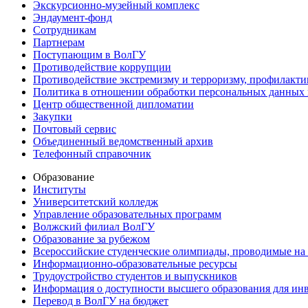
Экскурсионно-музейный комплекс
Эндаумент-фонд
Сотрудникам
Партнерам
Поступающим в ВолГУ
Противодействие коррупции
Противодействие экстремизму и терроризму, профилакти
Политика в отношении обработки персональных данных
Центр общественной дипломатии
Закупки
Почтовый сервис
Объединенный ведомственный архив
Телефонный справочник
Образование
Институты
Университетский колледж
Управление образовательных программ
Волжский филиал ВолГУ
Образование за рубежом
Всероссийские студенческие олимпиады, проводимые на
Информационно-образовательные ресурсы
Трудоустройство студентов и выпускников
Информация о доступности высшего образования для ин
Перевод в ВолГУ на бюджет