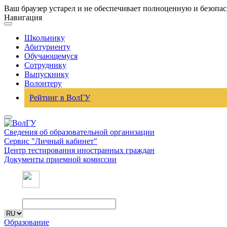
Ваш браузер устарел и не обеспечивает полноценную и безопа
Навигация
Школьнику
Абитуриенту
Обучающемуся
Сотруднику
Выпускнику
Волонтеру
Рейтинг в ВолГУ
Сведения об образовательной организации
Сервис "Личный кабинет"
Центр тестирования иностранных граждан
Документы приемной комиссии
Образование