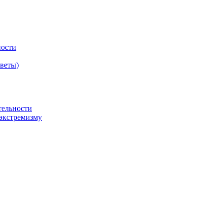
ности
оветы)
тельности
экстремизму