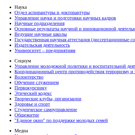
Наука
Отдел аспирантуры и докторантуры
Управление науки и подготовки научных кадров
Научные подразделения
Основные результаты научной и инновационной деятель
Ведущие научные школы
Государственная научная аттестация (диссертационные с
Издательская деятельность
Университет – предприятиям
Социум
Управление молодежной политики и воспитательной дея
Координационный центр противодействия терроризму и 
Волонтерство
Обучение служением
Первокурснику
Этический кодекс
Творческие клубы, организации
Здоровье и спорт
Студенческое самоуправление
Общежитие
"Единое окно" по поддержке молодых семей
Медиа