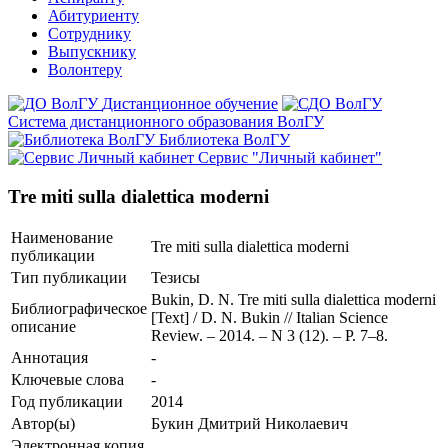
Абитуриенту
Сотруднику
Выпускнику
Волонтеру
Дистанционное обучение
Система дистанционного образования ВолГУ
Библиотека ВолГУ
Сервис "Личный кабинет"
Tre miti sulla dialettica moderni
Наименование
Tre miti sulla dialettica moderni
публикации
Тип публикации
Тезисы
Bukin, D. N. Tre miti sulla dialettica moderni
Библиографическое
[Text] / D. N. Bukin // Italian Science
описание
Review. – 2014. – N 3 (12). – P. 7–8.
Аннотация
-
Ключевые cлова
-
Год публикации
2014
Автор(ы)
Букин Дмитрий Николаевич
Электронная копия