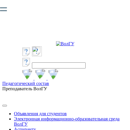
Ваш браузер устарел и не обеспечивает полноценную и
безопасную работу с сайтом. Пожалуйста
обновите браузер
,
чтобы улучшить взаимодействие с сайтом.
Педагогический состав
Преподаватель ВолГУ
Объявления для студентов
Электронная информационно-образовательная среда
ВолГУ
Аспиранту