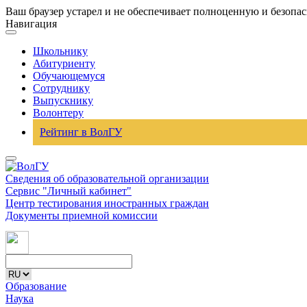
Ваш браузер устарел и не обеспечивает полноценную и безопа
Навигация
Школьнику
Абитуриенту
Обучающемуся
Сотруднику
Выпускнику
Волонтеру
Рейтинг в ВолГУ
Сведения об образовательной организации
Сервис "Личный кабинет"
Центр тестирования иностранных граждан
Документы приемной комиссии
Образование
Наука