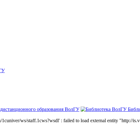
ГУ
 дистанционного образования ВолГУ
Библ
niver/ws/staff.1cws?wsdl' : failed to load external entity "http://is.