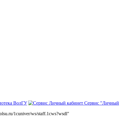
иотека ВолГУ
Сервис "Личный
volsu.ru/1cuniver/ws/staff.1cws?wsdl"