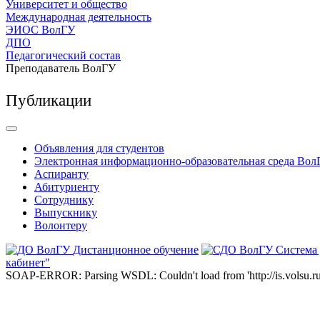
Университет и общество
Международная деятельность
ЭИОС ВолГУ
ДПО
Педагогический состав
Преподаватель ВолГУ
Публикации
Объявления для студентов
Электронная информационно-образовательная среда Вол
Аспиранту
Абитуриенту
Сотруднику
Выпускнику
Волонтеру
Дистанционное обучение
Система
кабинет"
SOAP-ERROR: Parsing WSDL: Couldn't load from 'http://is.volsu.ru/1cu