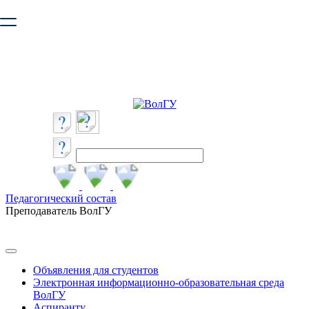
Ваш браузер устарел и не обеспечивает полноценную и
безопасную работу с сайтом. Пожалуйста
обновите браузер
,
чтобы улучшить взаимодействие с сайтом.
Педагогический состав
Преподаватель ВолГУ
Объявления для студентов
Электронная информационно-образовательная среда
ВолГУ
Аспиранту