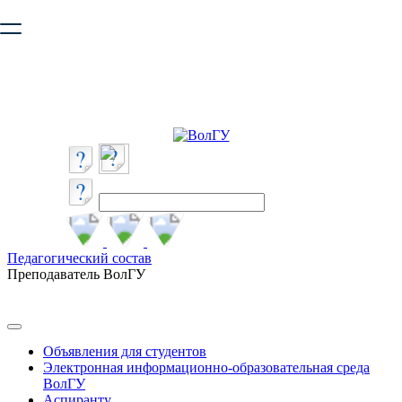
Ваш браузер устарел и не обеспечивает полноценную и
безопасную работу с сайтом. Пожалуйста
обновите браузер
,
чтобы улучшить взаимодействие с сайтом.
Педагогический состав
Преподаватель ВолГУ
Объявления для студентов
Электронная информационно-образовательная среда
ВолГУ
Аспиранту