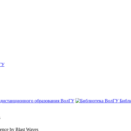
ГУ
 дистанционного образования ВолГУ
Библ
s
lence by Blast Waves