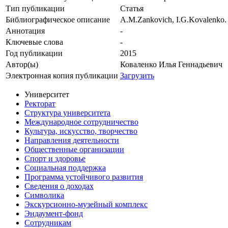
Тип публикации
Статья
Библиографическое описание
A.M.Zankovich, I.G.Kovalenko. R
Аннотация
-
Ключевые cлова
-
Год публикации
2015
Автор(ы)
Коваленко Илья Геннадьевич
Электронная копия публикации
Загрузить
Университет
Ректорат
Структура университета
Международное сотрудничество
Культура, искусство, творчество
Направления деятельности
Общественные организации
Спорт и здоровье
Социальная поддержка
Программа устойчивого развития
Сведения о доходах
Символика
Экскурсионно-музейный комплекс
Эндаумент-фонд
Сотрудникам