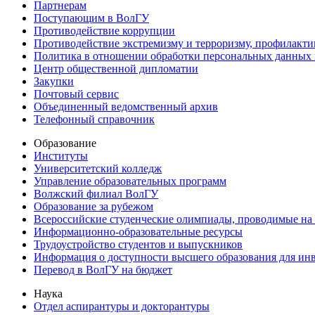
Партнерам
Поступающим в ВолГУ
Противодействие коррупции
Противодействие экстремизму и терроризму, профилакти
Политика в отношении обработки персональных данных
Центр общественной дипломатии
Закупки
Почтовый сервис
Объединенный ведомственный архив
Телефонный справочник
Образование
Институты
Университетский колледж
Управление образовательных программ
Волжский филиал ВолГУ
Образование за рубежом
Всероссийские студенческие олимпиады, проводимые на
Информационно-образовательные ресурсы
Трудоустройство студентов и выпускников
Информация о доступности высшего образования для ин
Перевод в ВолГУ на бюджет
Наука
Отдел аспирантуры и докторантуры