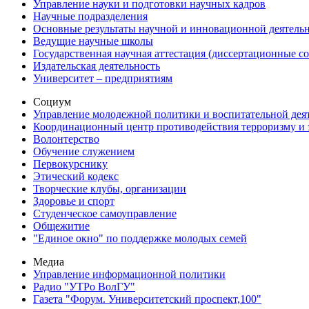
Управление науки и подготовки научных кадров
Научные подразделения
Основные результаты научной и инновационной деятель
Ведущие научные школы
Государственная научная аттестация (диссертационные с
Издательская деятельность
Университет – предприятиям
Социум
Управление молодежной политики и воспитательной дея
Координационный центр противодействия терроризму и 
Волонтерство
Обучение служением
Первокурснику
Этический кодекс
Творческие клубы, организации
Здоровье и спорт
Студенческое самоуправление
Общежитие
"Единое окно" по поддержке молодых семей
Медиа
Управление информационной политики
Радио "УТРо ВолГУ"
Газета "Форум. Университетский проспект,100"