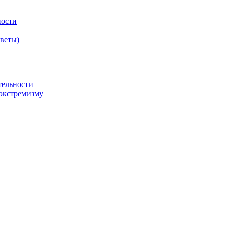
ности
оветы)
тельности
экстремизму