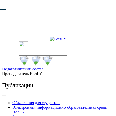
Ваш браузер устарел и не обеспечивает полноценную и
безопасную работу с сайтом. Пожалуйста
обновите браузер
,
чтобы улучшить взаимодействие с сайтом.
Педагогический состав
Преподаватель ВолГУ
Публикации
Объявления для студентов
Электронная информационно-образовательная среда
ВолГУ