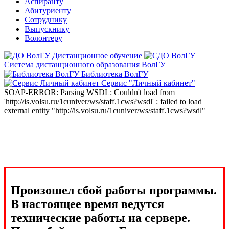
Аспиранту
Абитуриенту
Сотруднику
Выпускнику
Волонтеру
Дистанционное обучение
Система дистанционного образования ВолГУ
Библиотека ВолГУ
Сервис "Личный кабинет"
SOAP-ERROR: Parsing WSDL: Couldn't load from
'http://is.volsu.ru/1cuniver/ws/staff.1cws?wsdl' : failed to load
external entity "http://is.volsu.ru/1cuniver/ws/staff.1cws?wsdl"
Произошел сбой работы программы.
В настоящее время ведутся
технические работы на сервере.