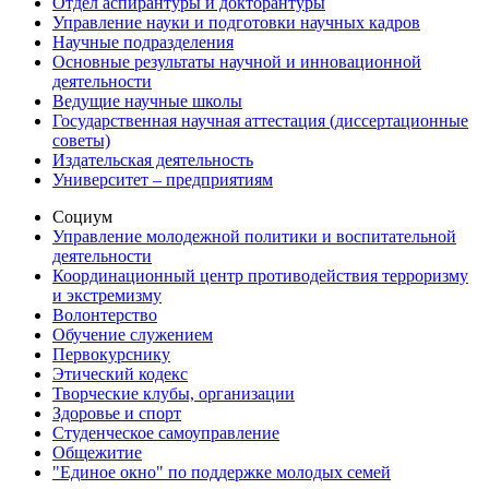
Отдел аспирантуры и докторантуры
Управление науки и подготовки научных кадров
Научные подразделения
Основные результаты научной и инновационной
деятельности
Ведущие научные школы
Государственная научная аттестация (диссертационные
советы)
Издательская деятельность
Университет – предприятиям
Социум
Управление молодежной политики и воспитательной
деятельности
Координационный центр противодействия терроризму
и экстремизму
Волонтерство
Обучение служением
Первокурснику
Этический кодекс
Творческие клубы, организации
Здоровье и спорт
Студенческое самоуправление
Общежитие
"Единое окно" по поддержке молодых семей