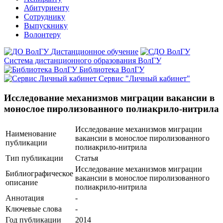
Абитуриенту
Сотруднику
Выпускнику
Волонтеру
Дистанционное обучение
Система дистанционного образования ВолГУ
Библиотека ВолГУ
Сервис "Личный кабинет"
Исследование механизмов миграции вакансии в
монослое пиролизованного полиакрило-нитрила
Исследование механизмов миграции
Наименование
вакансии в монослое пиролизованного
публикации
полиакрило-нитрила
Тип публикации
Статья
Исследование механизмов миграции
Библиографическое
вакансии в монослое пиролизованного
описание
полиакрило-нитрила
Аннотация
-
Ключевые cлова
-
Год публикации
2014