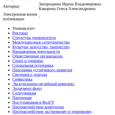
Запороцкова Ирина Владимировна
Автор(ы)
Какорина Олеся Александровна
Электронная копия
-
публикации
Университет
Ректорат
Структура университета
Международное сотрудничество
Культура, искусство, творчество
Направления деятельности
Общественные организации
Спорт и здоровье
Социальная поддержка
Программа устойчивого развития
Сведения о доходах
Символика
Экскурсионно-музейный комплекс
Эндаумент-фонд
Сотрудникам
Партнерам
Поступающим в ВолГУ
Противодействие коррупции
Противодействие экстремизму и терроризму,