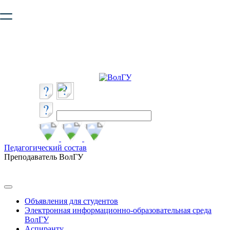
Ваш браузер устарел и не обеспечивает полноценную и
безопасную работу с сайтом. Пожалуйста
обновите браузер
,
чтобы улучшить взаимодействие с сайтом.
Педагогический состав
Преподаватель ВолГУ
Объявления для студентов
Электронная информационно-образовательная среда
ВолГУ
Аспиранту