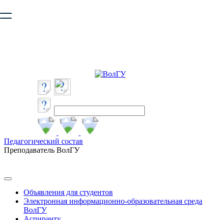
Ваш браузер устарел и не обеспечивает полноценную и
безопасную работу с сайтом. Пожалуйста
обновите браузер
,
чтобы улучшить взаимодействие с сайтом.
Педагогический состав
Преподаватель ВолГУ
Объявления для студентов
Электронная информационно-образовательная среда
ВолГУ
Аспиранту