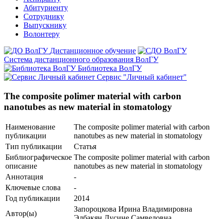
Абитуриенту
Сотруднику
Выпускнику
Волонтеру
Дистанционное обучение
Система дистанционного образования ВолГУ
Библиотека ВолГУ
Сервис "Личный кабинет"
The composite polimer material with carbon
nanotubes as new material in stomatology
Наименование
The composite polimer material with carbon
публикации
nanotubes as new material in stomatology
Тип публикации
Статья
Библиографическое
The composite polimer material with carbon
описание
nanotubes as new material in stomatology
Аннотация
-
Ключевые cлова
-
Год публикации
2014
Запороцкова Ирина Владимировна
Автор(ы)
Элбакян Лусине Самвеловна