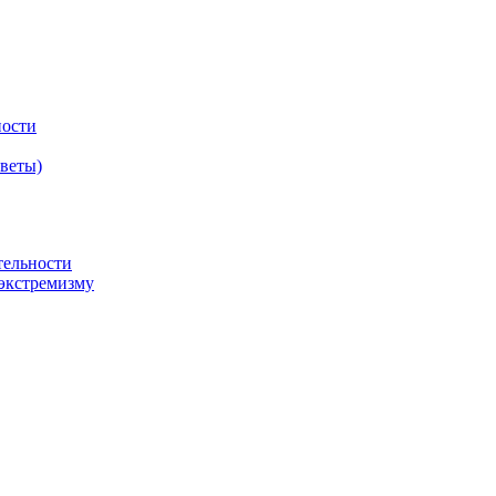
ности
оветы)
тельности
экстремизму