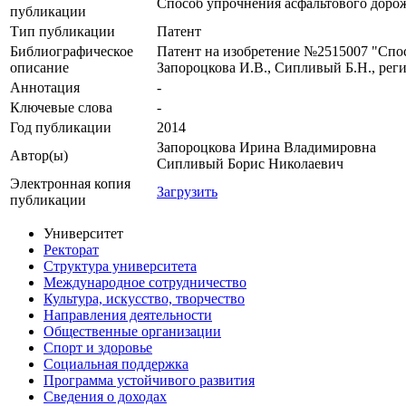
Способ упрочнения асфальтового доро
публикации
Тип публикации
Патент
Библиографическое
Патент на изобретение №2515007 "Сп
описание
Запороцкова И.В., Сипливый Б.Н., регист
Аннотация
-
Ключевые cлова
-
Год публикации
2014
Запороцкова Ирина Владимировна
Автор(ы)
Сипливый Борис Николаевич
Электронная копия
Загрузить
публикации
Университет
Ректорат
Структура университета
Международное сотрудничество
Культура, искусство, творчество
Направления деятельности
Общественные организации
Спорт и здоровье
Социальная поддержка
Программа устойчивого развития
Сведения о доходах