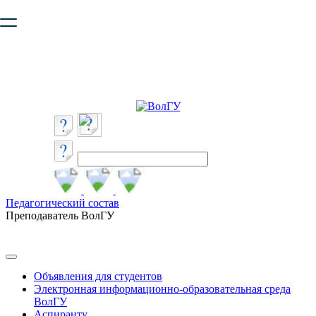
Ваш браузер устарел и не обеспечивает полноценную и
безопасную работу с сайтом. Пожалуйста
обновите браузер
,
чтобы улучшить взаимодействие с сайтом.
Педагогический состав
Преподаватель ВолГУ
Объявления для студентов
Электронная информационно-образовательная среда
ВолГУ
Аспиранту