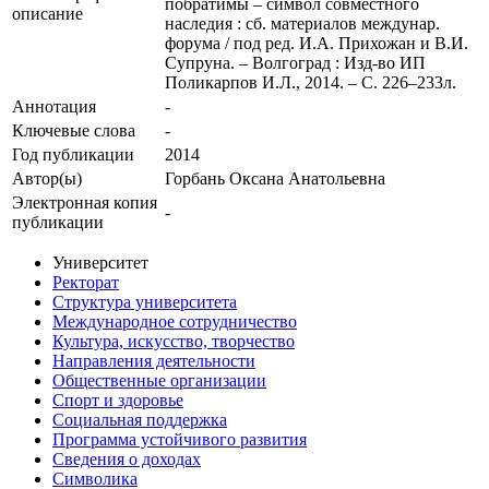
побратимы – символ совместного
описание
наследия : сб. материалов междунар.
форума / под ред. И.А. Прихожан и В.И.
Супруна. – Волгоград : Изд-во ИП
Поликарпов И.Л., 2014. – С. 226–233л.
Аннотация
-
Ключевые cлова
-
Год публикации
2014
Автор(ы)
Горбань Оксана Анатольевна
Электронная копия
-
публикации
Университет
Ректорат
Структура университета
Международное сотрудничество
Культура, искусство, творчество
Направления деятельности
Общественные организации
Спорт и здоровье
Социальная поддержка
Программа устойчивого развития
Сведения о доходах
Символика