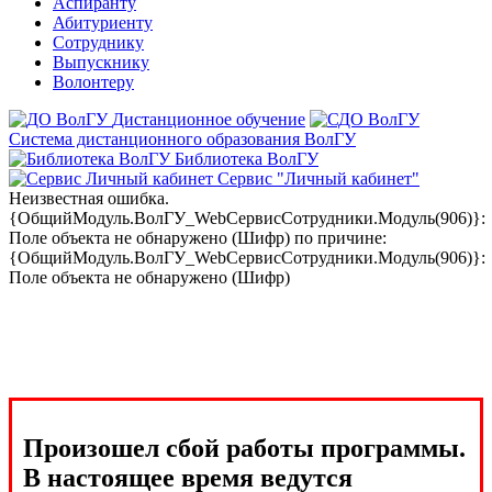
Аспиранту
Абитуриенту
Сотруднику
Выпускнику
Волонтеру
Дистанционное обучение
Система дистанционного образования ВолГУ
Библиотека ВолГУ
Сервис "Личный кабинет"
Неизвестная ошибка.
{ОбщийМодуль.ВолГУ_WebСервисСотрудники.Модуль(906)}:
Поле объекта не обнаружено (Шифр) по причине:
{ОбщийМодуль.ВолГУ_WebСервисСотрудники.Модуль(906)}:
Поле объекта не обнаружено (Шифр)
Произошел сбой работы программы.
В настоящее время ведутся