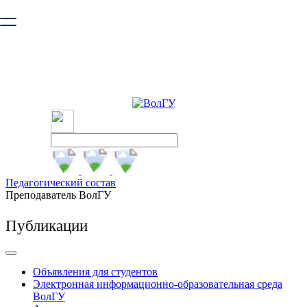
Ваш браузер устарел и не обеспечивает полноценную и
безопасную работу с сайтом. Пожалуйста
обновите браузер
,
чтобы улучшить взаимодействие с сайтом.
Педагогический состав
Преподаватель ВолГУ
Публикации
Объявления для студентов
Электронная информационно-образовательная среда
ВолГУ