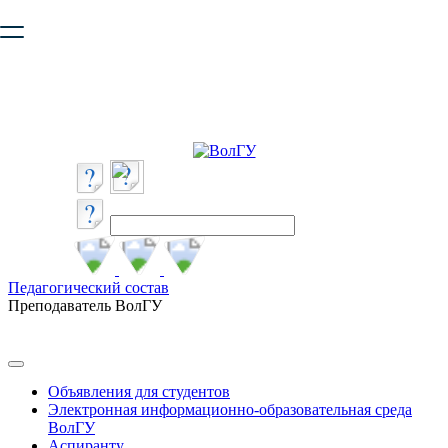
Ваш браузер устарел и не обеспечивает полноценную и
безопасную работу с сайтом. Пожалуйста
обновите браузер
,
чтобы улучшить взаимодействие с сайтом.
Педагогический состав
Преподаватель ВолГУ
Объявления для студентов
Электронная информационно-образовательная среда
ВолГУ
Аспиранту