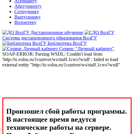
Аспиранту
Абитуриенту
Сотруднику
Выпускнику
Волонтеру
Дистанционное обучение
Система дистанционного образования ВолГУ
Библиотека ВолГУ
Сервис "Личный кабинет"
SOAP-ERROR: Parsing WSDL: Couldn't load from
'http://is.volsu.ru/1cuniver/ws/staff.1cws?wsdl' : failed to load
external entity "http://is.volsu.ru/1cuniver/ws/staff.1cws?wsdl"
Произошел сбой работы программы.
В настоящее время ведутся
технические работы на сервере.