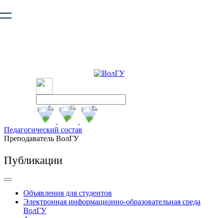
Ваш браузер устарел и не обеспечивает полноценную и
безопасную работу с сайтом. Пожалуйста
обновите браузер
,
чтобы улучшить взаимодействие с сайтом.
Педагогический состав
Преподаватель ВолГУ
Публикации
Объявления для студентов
Электронная информационно-образовательная среда
ВолГУ