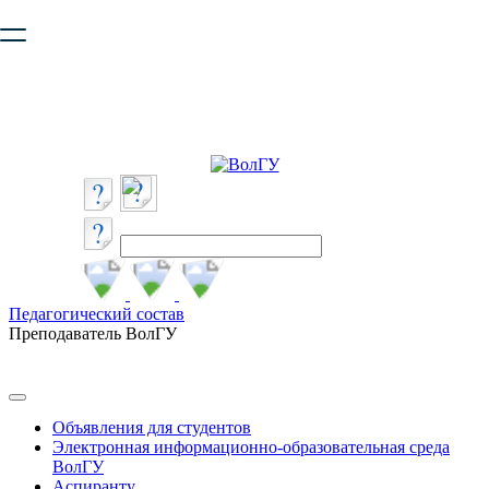
Ваш браузер устарел и не обеспечивает полноценную и
безопасную работу с сайтом. Пожалуйста
обновите браузер
,
чтобы улучшить взаимодействие с сайтом.
Педагогический состав
Преподаватель ВолГУ
Объявления для студентов
Электронная информационно-образовательная среда
ВолГУ
Аспиранту