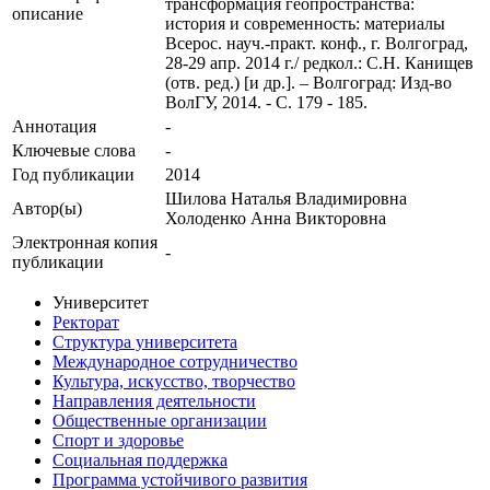
трансформация геопространства:
описание
история и современность: материалы
Всерос. науч.-практ. конф., г. Волгоград,
28-29 апр. 2014 г./ редкол.: С.Н. Канищев
(отв. ред.) [и др.]. – Волгоград: Изд-во
ВолГУ, 2014. - С. 179 - 185.
Аннотация
-
Ключевые cлова
-
Год публикации
2014
Шилова Наталья Владимировна
Автор(ы)
Холоденко Анна Викторовна
Электронная копия
-
публикации
Университет
Ректорат
Структура университета
Международное сотрудничество
Культура, искусство, творчество
Направления деятельности
Общественные организации
Спорт и здоровье
Социальная поддержка
Программа устойчивого развития