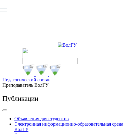
Ваш браузер устарел и не обеспечивает полноценную и
безопасную работу с сайтом. Пожалуйста
обновите браузер
,
чтобы улучшить взаимодействие с сайтом.
Педагогический состав
Преподаватель ВолГУ
Публикации
Объявления для студентов
Электронная информационно-образовательная среда
ВолГУ