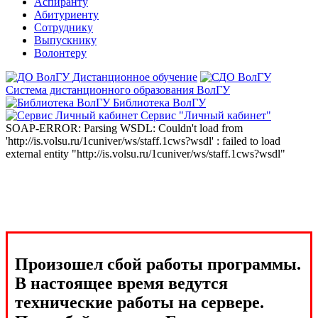
Аспиранту
Абитуриенту
Сотруднику
Выпускнику
Волонтеру
Дистанционное обучение
Система дистанционного образования ВолГУ
Библиотека ВолГУ
Сервис "Личный кабинет"
SOAP-ERROR: Parsing WSDL: Couldn't load from
'http://is.volsu.ru/1cuniver/ws/staff.1cws?wsdl' : failed to load
external entity "http://is.volsu.ru/1cuniver/ws/staff.1cws?wsdl"
Произошел сбой работы программы.
В настоящее время ведутся
технические работы на сервере.