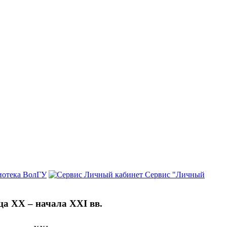
иотека ВолГУ
Сервис "Личный
а ХХ – начала ХХI вв.