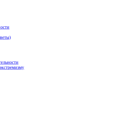
ности
оветы)
тельности
экстремизму