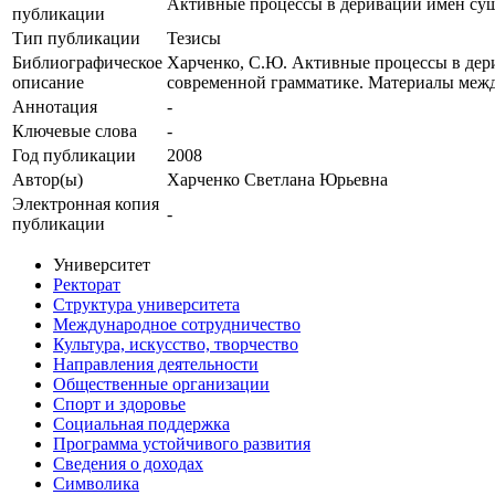
Активные процессы в деривации имен сущ
публикации
Тип публикации
Тезисы
Библиографическое
Харченко, С.Ю. Активные процессы в дери
описание
современной грамматике. Материалы междун
Аннотация
-
Ключевые cлова
-
Год публикации
2008
Автор(ы)
Харченко Светлана Юрьевна
Электронная копия
-
публикации
Университет
Ректорат
Структура университета
Международное сотрудничество
Культура, искусство, творчество
Направления деятельности
Общественные организации
Спорт и здоровье
Социальная поддержка
Программа устойчивого развития
Сведения о доходах
Символика