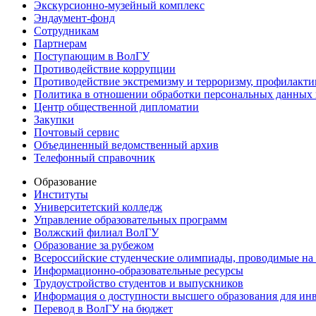
Экскурсионно-музейный комплекс
Эндаумент-фонд
Сотрудникам
Партнерам
Поступающим в ВолГУ
Противодействие коррупции
Противодействие экстремизму и терроризму, профилакти
Политика в отношении обработки персональных данных
Центр общественной дипломатии
Закупки
Почтовый сервис
Объединенный ведомственный архив
Телефонный справочник
Образование
Институты
Университетский колледж
Управление образовательных программ
Волжский филиал ВолГУ
Образование за рубежом
Всероссийские студенческие олимпиады, проводимые на
Информационно-образовательные ресурсы
Трудоустройство студентов и выпускников
Информация о доступности высшего образования для ин
Перевод в ВолГУ на бюджет