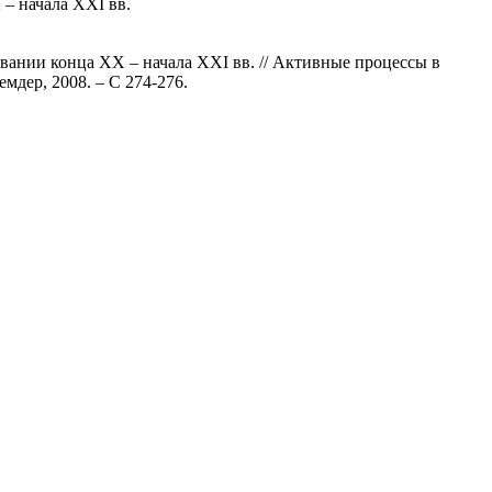
– начала ХХI вв.
ании конца ХХ – начала ХХI вв. // Активные процессы в
мдер, 2008. – С 274-276.