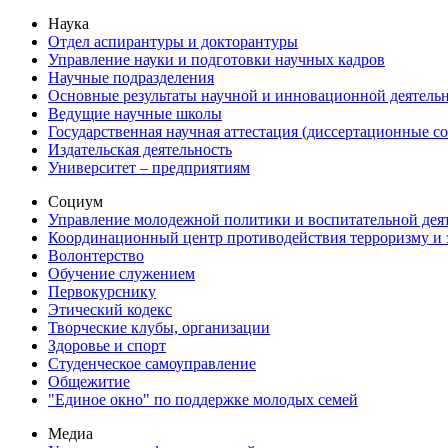
Наука
Отдел аспирантуры и докторантуры
Управление науки и подготовки научных кадров
Научные подразделения
Основные результаты научной и инновационной деятель
Ведущие научные школы
Государственная научная аттестация (диссертационные с
Издательская деятельность
Университет – предприятиям
Социум
Управление молодежной политики и воспитательной дея
Координационный центр противодействия терроризму и 
Волонтерство
Обучение служением
Первокурснику
Этический кодекс
Творческие клубы, организации
Здоровье и спорт
Студенческое самоуправление
Общежитие
"Единое окно" по поддержке молодых семей
Медиа