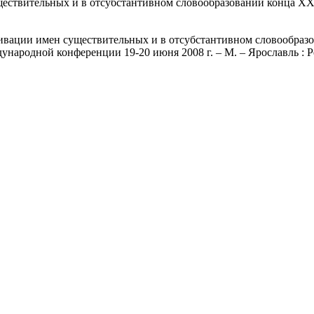
ествительных и в отсубстантивном словообразовании конца ХХ 
вации имен существительных и в отсубстантивном словообразов
ародной конференции 19-20 июня 2008 г. – М. – Ярославль : Ре