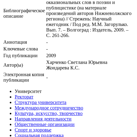
окказиональных слов в поэзии и
публицистике (на материале
Библиографическое
произведений авторов Нижневолжского
описание
региона) // Стрежень: Научный
ежегодник / Под ред. М.М. Загорулько.
Вып. 7. – Волгоград : Издатель, 2009. –
С. 261-266.
Аннотация
-
Ключевые cлова
-
Год публикации
2009
Харченко Светлана Юрьевна
Автор(ы)
Жондарева К.С.
Электронная копия
-
публикации
Университет
Ректорат
Структура университета
Международное сотрудничество
Культура, искусство, творчество
Направления деятельности
Общественные организации
Спорт и здоровье
Социальная поддержка