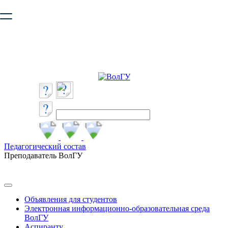
Ваш браузер устарел и не обеспечивает полноценную и
безопасную работу с сайтом. Пожалуйста
обновите браузер
,
чтобы улучшить взаимодействие с сайтом.
Педагогический состав
Преподаватель ВолГУ
Объявления для студентов
Электронная информационно-образовательная среда
ВолГУ
Аспиранту