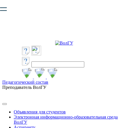
Ваш браузер устарел и не обеспечивает полноценную и
безопасную работу с сайтом. Пожалуйста
обновите браузер
,
чтобы улучшить взаимодействие с сайтом.
Педагогический состав
Преподаватель ВолГУ
Объявления для студентов
Электронная информационно-образовательная среда
ВолГУ
Аспиранту