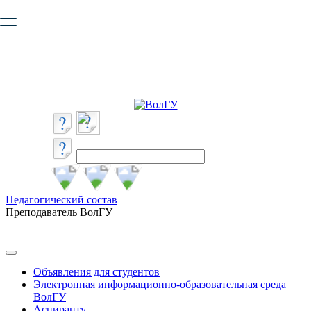
Ваш браузер устарел и не обеспечивает полноценную и
безопасную работу с сайтом. Пожалуйста
обновите браузер
,
чтобы улучшить взаимодействие с сайтом.
Педагогический состав
Преподаватель ВолГУ
Объявления для студентов
Электронная информационно-образовательная среда
ВолГУ
Аспиранту