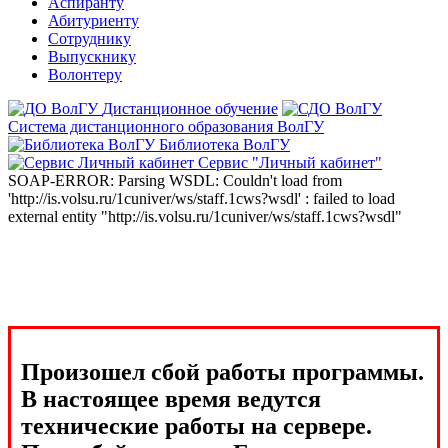
Аспиранту
Абитуриенту
Сотруднику
Выпускнику
Волонтеру
Дистанционное обучение
Система дистанционного образования ВолГУ
Библиотека ВолГУ
Сервис "Личный кабинет"
SOAP-ERROR: Parsing WSDL: Couldn't load from
'http://is.volsu.ru/1cuniver/ws/staff.1cws?wsdl' : failed to load
external entity "http://is.volsu.ru/1cuniver/ws/staff.1cws?wsdl"
Произошел сбой работы программы.
В настоящее время ведутся
технические работы на сервере.