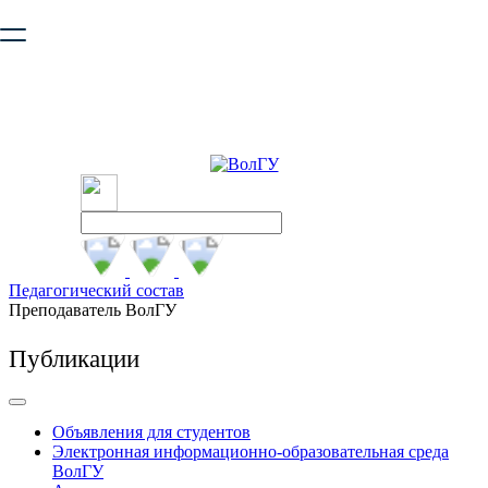
Ваш браузер устарел и не обеспечивает полноценную и
безопасную работу с сайтом. Пожалуйста
обновите браузер
,
чтобы улучшить взаимодействие с сайтом.
Педагогический состав
Преподаватель ВолГУ
Публикации
Объявления для студентов
Электронная информационно-образовательная среда
ВолГУ