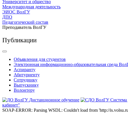
Университет и общество
Международная деятельность
ЭИОС ВолГУ
ДПО
Педагогический состав
Преподаватель ВолГУ
Публикации
Объявления для студентов
Электронная информационно-образовательная среда Вол
Аспиранту
Абитуриенту
Сотруднику
Выпускнику
Волонтеру
Дистанционное обучение
Система
кабинет"
SOAP-ERROR: Parsing WSDL: Couldn't load from 'http://is.volsu.ru/1cu