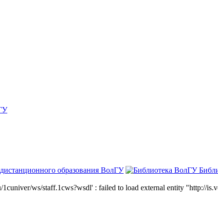
ГУ
 дистанционного образования ВолГУ
Библ
niver/ws/staff.1cws?wsdl' : failed to load external entity "http://is.