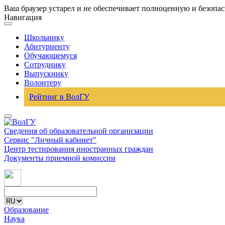
Ваш браузер устарел и не обеспечивает полноценную и безопа
Навигация
Школьнику
Абитуриенту
Обучающемуся
Сотруднику
Выпускнику
Волонтеру
Рейтинг в ВолГУ
Сведения об образовательной организации
Сервис "Личный кабинет"
Центр тестирования иностранных граждан
Документы приемной комиссии
Образование
Наука