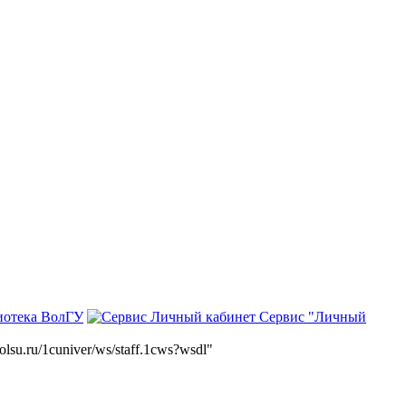
иотека ВолГУ
Сервис "Личный
volsu.ru/1cuniver/ws/staff.1cws?wsdl"