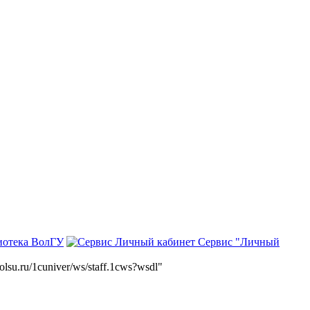
иотека ВолГУ
Сервис "Личный
volsu.ru/1cuniver/ws/staff.1cws?wsdl"