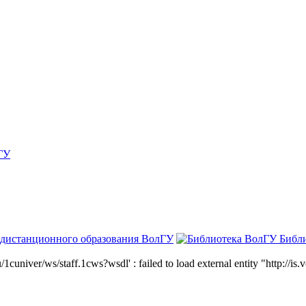
ГУ
 дистанционного образования ВолГУ
Библ
niver/ws/staff.1cws?wsdl' : failed to load external entity "http://is.