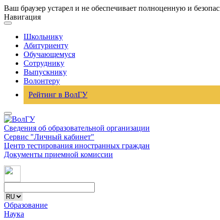
Ваш браузер устарел и не обеспечивает полноценную и безопа
Навигация
Школьнику
Абитуриенту
Обучающемуся
Сотруднику
Выпускнику
Волонтеру
Рейтинг в ВолГУ
Сведения об образовательной организации
Сервис "Личный кабинет"
Центр тестирования иностранных граждан
Документы приемной комиссии
Образование
Наука