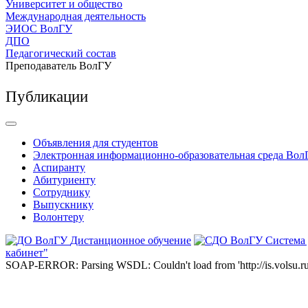
Университет и общество
Международная деятельность
ЭИОС ВолГУ
ДПО
Педагогический состав
Преподаватель ВолГУ
Публикации
Объявления для студентов
Электронная информационно-образовательная среда Вол
Аспиранту
Абитуриенту
Сотруднику
Выпускнику
Волонтеру
Дистанционное обучение
Система
кабинет"
SOAP-ERROR: Parsing WSDL: Couldn't load from 'http://is.volsu.ru/1cu