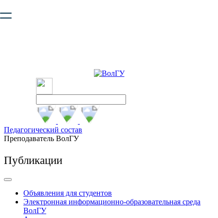
Ваш браузер устарел и не обеспечивает полноценную и
безопасную работу с сайтом. Пожалуйста
обновите браузер
,
чтобы улучшить взаимодействие с сайтом.
Педагогический состав
Преподаватель ВолГУ
Публикации
Объявления для студентов
Электронная информационно-образовательная среда
ВолГУ