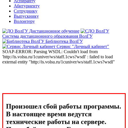
Аспиранту
Абитуриенту
Сотруднику
Выпускнику
Волонтеру
Дистанционное обучение
Система дистанционного образования ВолГУ
Библиотека ВолГУ
Сервис "Личный кабинет"
SOAP-ERROR: Parsing WSDL: Couldn't load from
'http://is.volsu.ru/1cuniver/ws/staff.1cws?wsdl' : failed to load
external entity "http://is.volsu.ru/1cuniver/ws/staff.1cws?wsdl"
Произошел сбой работы программы.
В настоящее время ведутся
технические работы на сервере.