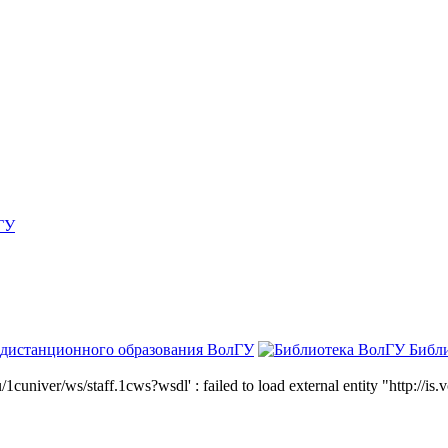
ГУ
 дистанционного образования ВолГУ
Библ
niver/ws/staff.1cws?wsdl' : failed to load external entity "http://is.