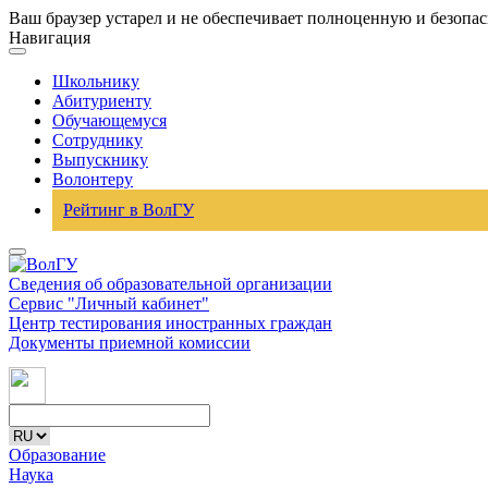
Ваш браузер устарел и не обеспечивает полноценную и безопа
Навигация
Школьнику
Абитуриенту
Обучающемуся
Сотруднику
Выпускнику
Волонтеру
Рейтинг в ВолГУ
Сведения об образовательной организации
Сервис "Личный кабинет"
Центр тестирования иностранных граждан
Документы приемной комиссии
Образование
Наука