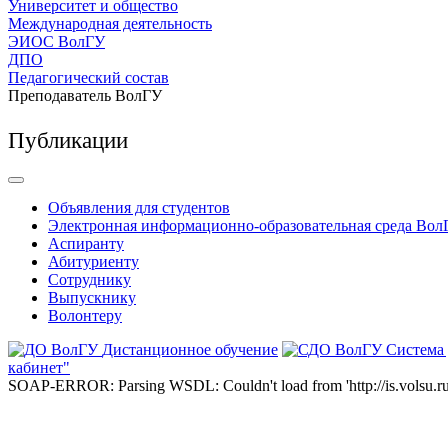
Университет и общество
Международная деятельность
ЭИОС ВолГУ
ДПО
Педагогический состав
Преподаватель ВолГУ
Публикации
Объявления для студентов
Электронная информационно-образовательная среда Вол
Аспиранту
Абитуриенту
Сотруднику
Выпускнику
Волонтеру
Дистанционное обучение
Система
кабинет"
SOAP-ERROR: Parsing WSDL: Couldn't load from 'http://is.volsu.ru/1cu