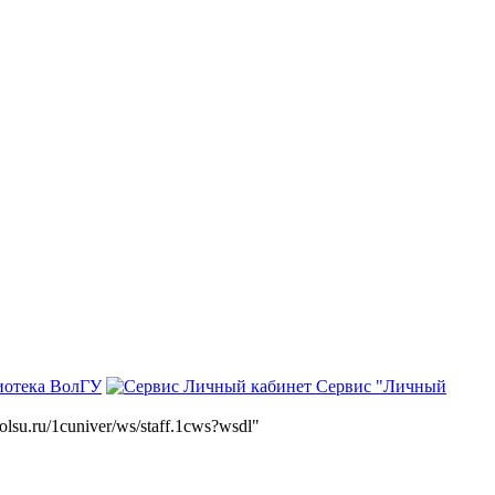
иотека ВолГУ
Сервис "Личный
volsu.ru/1cuniver/ws/staff.1cws?wsdl"