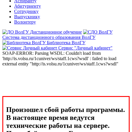
Аспиранту
Абитуриенту
Сотруднику
Выпускнику
Волонтеру
Дистанционное обучение
Система дистанционного образования ВолГУ
Библиотека ВолГУ
Сервис "Личный кабинет"
SOAP-ERROR: Parsing WSDL: Couldn't load from
'http://is.volsu.ru/1cuniver/ws/staff.1cws?wsdl' : failed to load
external entity "http://is.volsu.ru/1cuniver/ws/staff.1cws?wsdl"
Произошел сбой работы программы.
В настоящее время ведутся
технические работы на сервере.