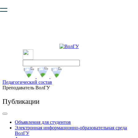
Ваш браузер устарел и не обеспечивает полноценную и
безопасную работу с сайтом. Пожалуйста
обновите браузер
,
чтобы улучшить взаимодействие с сайтом.
Педагогический состав
Преподаватель ВолГУ
Публикации
Объявления для студентов
Электронная информационно-образовательная среда
ВолГУ