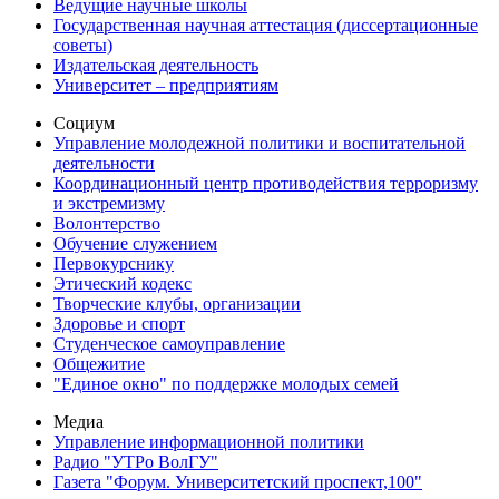
Ведущие научные школы
Государственная научная аттестация (диссертационные
советы)
Издательская деятельность
Университет – предприятиям
Социум
Управление молодежной политики и воспитательной
деятельности
Координационный центр противодействия терроризму
и экстремизму
Волонтерство
Обучение служением
Первокурснику
Этический кодекс
Творческие клубы, организации
Здоровье и спорт
Студенческое самоуправление
Общежитие
"Единое окно" по поддержке молодых семей
Медиа
Управление информационной политики
Радио "УТРо ВолГУ"
Газета "Форум. Университетский проспект,100"