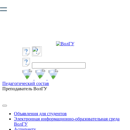
Ваш браузер устарел и не обеспечивает полноценную и
безопасную работу с сайтом. Пожалуйста
обновите браузер
,
чтобы улучшить взаимодействие с сайтом.
Педагогический состав
Преподаватель ВолГУ
Объявления для студентов
Электронная информационно-образовательная среда
ВолГУ
Аспиранту