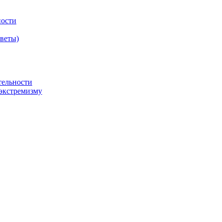
ности
оветы)
тельности
экстремизму