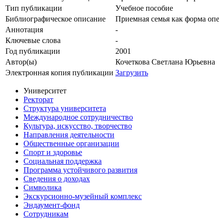
Тип публикации
Учебное пособие
Библиографическое описание
Приемная семья как форма опе
Аннотация
-
Ключевые cлова
-
Год публикации
2001
Автор(ы)
Кочеткова Светлана Юрьевна
Электронная копия публикации
Загрузить
Университет
Ректорат
Структура университета
Международное сотрудничество
Культура, искусство, творчество
Направления деятельности
Общественные организации
Спорт и здоровье
Социальная поддержка
Программа устойчивого развития
Сведения о доходах
Символика
Экскурсионно-музейный комплекс
Эндаумент-фонд
Сотрудникам