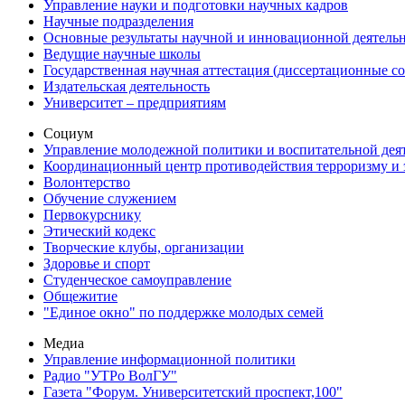
Управление науки и подготовки научных кадров
Научные подразделения
Основные результаты научной и инновационной деятель
Ведущие научные школы
Государственная научная аттестация (диссертационные с
Издательская деятельность
Университет – предприятиям
Социум
Управление молодежной политики и воспитательной дея
Координационный центр противодействия терроризму и 
Волонтерство
Обучение служением
Первокурснику
Этический кодекс
Творческие клубы, организации
Здоровье и спорт
Студенческое самоуправление
Общежитие
"Единое окно" по поддержке молодых семей
Медиа
Управление информационной политики
Радио "УТРо ВолГУ"
Газета "Форум. Университетский проспект,100"