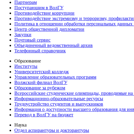
Партнерам
Поступающим в ВолГУ
Противодействие коррупции
Противодействие экстремизму и терроризму, профилакти
Политика в отношении обработки персональных данных
Центр общественной дипломатии
Закупки
Почтовый сервис
Объединенный ведомственный архив
Телефонный справочник
Образование
Институты
Университетский колледж
Управление образовательных программ
Волжский филиал ВолГУ
Образование за рубежом
Всероссийские студенческие олимпиады, проводимые на
Информационно-образовательные ресурсы
Трудоустройство студентов и выпускников
Информация о доступности высшего образования для ин
Перевод в ВолГУ на бюджет
Наука
Отдел аспирантуры и докторантуры