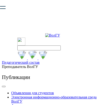
Ваш браузер устарел и не обеспечивает полноценную и
безопасную работу с сайтом. Пожалуйста
обновите браузер
,
чтобы улучшить взаимодействие с сайтом.
Педагогический состав
Преподаватель ВолГУ
Публикации
Объявления для студентов
Электронная информационно-образовательная среда
ВолГУ