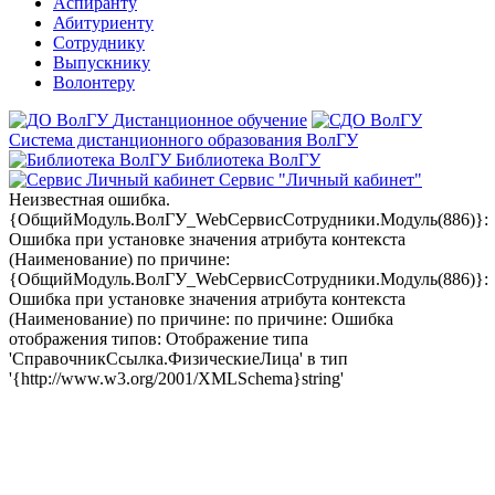
Аспиранту
Абитуриенту
Сотруднику
Выпускнику
Волонтеру
Дистанционное обучение
Система дистанционного образования ВолГУ
Библиотека ВолГУ
Сервис "Личный кабинет"
Неизвестная ошибка.
{ОбщийМодуль.ВолГУ_WebСервисСотрудники.Модуль(886)}:
Ошибка при установке значения атрибута контекста
(Наименование) по причине:
{ОбщийМодуль.ВолГУ_WebСервисСотрудники.Модуль(886)}:
Ошибка при установке значения атрибута контекста
(Наименование) по причине: по причине: Ошибка
отображения типов: Отображение типа
'СправочникСсылка.ФизическиеЛица' в тип
'{http://www.w3.org/2001/XMLSchema}string'