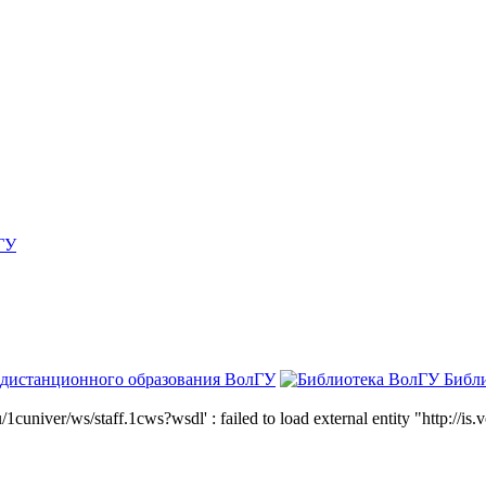
ГУ
 дистанционного образования ВолГУ
Библ
niver/ws/staff.1cws?wsdl' : failed to load external entity "http://is.