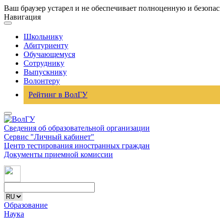
Ваш браузер устарел и не обеспечивает полноценную и безопа
Навигация
Школьнику
Абитуриенту
Обучающемуся
Сотруднику
Выпускнику
Волонтеру
Рейтинг в ВолГУ
Сведения об образовательной организации
Сервис "Личный кабинет"
Центр тестирования иностранных граждан
Документы приемной комиссии
Образование
Наука