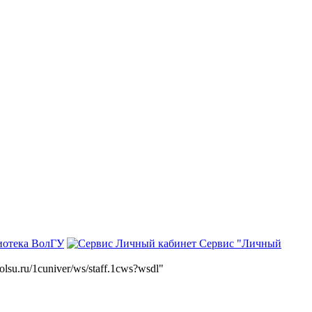
иотека ВолГУ
Сервис "Личный
volsu.ru/1cuniver/ws/staff.1cws?wsdl"