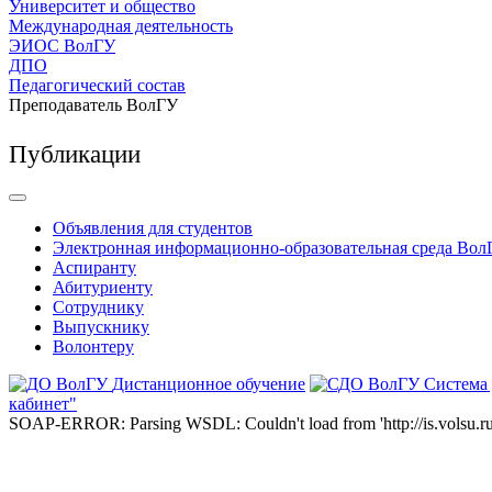
Университет и общество
Международная деятельность
ЭИОС ВолГУ
ДПО
Педагогический состав
Преподаватель ВолГУ
Публикации
Объявления для студентов
Электронная информационно-образовательная среда Вол
Аспиранту
Абитуриенту
Сотруднику
Выпускнику
Волонтеру
Дистанционное обучение
Система
кабинет"
SOAP-ERROR: Parsing WSDL: Couldn't load from 'http://is.volsu.ru/1cu