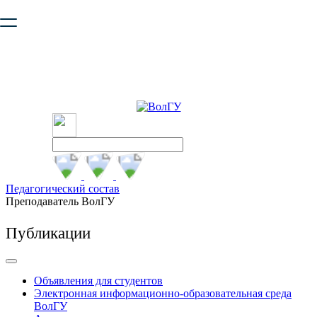
Ваш браузер устарел и не обеспечивает полноценную и
безопасную работу с сайтом. Пожалуйста
обновите браузер
,
чтобы улучшить взаимодействие с сайтом.
Педагогический состав
Преподаватель ВолГУ
Публикации
Объявления для студентов
Электронная информационно-образовательная среда
ВолГУ