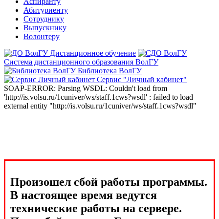
Аспиранту
Абитуриенту
Сотруднику
Выпускнику
Волонтеру
Дистанционное обучение
Система дистанционного образования ВолГУ
Библиотека ВолГУ
Сервис "Личный кабинет"
SOAP-ERROR: Parsing WSDL: Couldn't load from
'http://is.volsu.ru/1cuniver/ws/staff.1cws?wsdl' : failed to load
external entity "http://is.volsu.ru/1cuniver/ws/staff.1cws?wsdl"
Произошел сбой работы программы.
В настоящее время ведутся
технические работы на сервере.