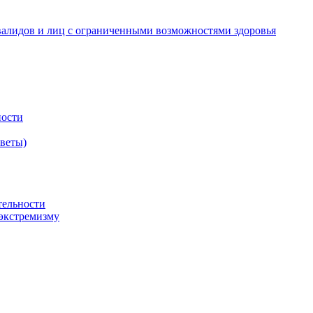
валидов и лиц с ограниченными возможностями здоровья
ности
оветы)
тельности
экстремизму