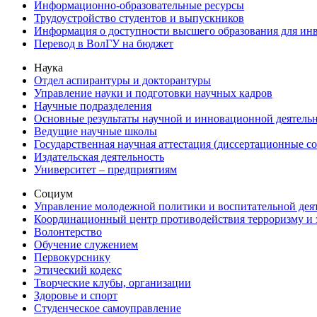
Информационно-образовательные ресурсы
Трудоустройство студентов и выпускников
Информация о доступности высшего образования для ин
Перевод в ВолГУ на бюджет
Наука
Отдел аспирантуры и докторантуры
Управление науки и подготовки научных кадров
Научные подразделения
Основные результаты научной и инновационной деятель
Ведущие научные школы
Государственная научная аттестация (диссертационные с
Издательская деятельность
Университет – предприятиям
Социум
Управление молодежной политики и воспитательной дея
Координационный центр противодействия терроризму и 
Волонтерство
Обучение служением
Первокурснику
Этический кодекс
Творческие клубы, организации
Здоровье и спорт
Студенческое самоуправление