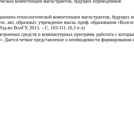
еской компетенции магистрантов, будущих переводчиков
онно-технологической компетенции магистрантов, будущих пе
. гос. авт. образоват. учреждение высш. проф. образования «Волгог
Изд-во ВолГУ, 2013. – С. 103-111. (0,3 п.л)
ктронных средств и компьютерных программ, работать с которы
. Дается четкое представление о необходимости формирования