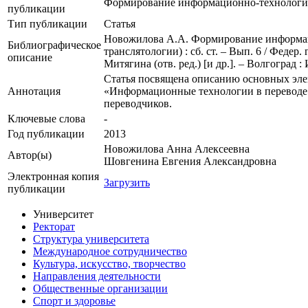
Формирование информационно-технологич
публикации
Тип публикации
Статья
Новожилова А.А. Формирование информаци
Библиографическое
транслятологии) : сб. ст. – Вып. 6 / Федер
описание
Митягина (отв. ред.) [и др.]. – Волгоград : 
Статья посвящена описанию основных эле
Аннотация
«Информационные технологии в переводе»
переводчиков.
Ключевые cлова
-
Год публикации
2013
Новожилова Анна Алексеевна
Автор(ы)
Шовгенина Евгения Александровна
Электронная копия
Загрузить
публикации
Университет
Ректорат
Структура университета
Международное сотрудничество
Культура, искусство, творчество
Направления деятельности
Общественные организации
Спорт и здоровье