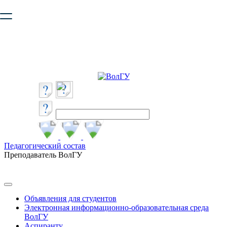
Ваш браузер устарел и не обеспечивает полноценную и
безопасную работу с сайтом. Пожалуйста
обновите браузер
,
чтобы улучшить взаимодействие с сайтом.
Педагогический состав
Преподаватель ВолГУ
Объявления для студентов
Электронная информационно-образовательная среда
ВолГУ
Аспиранту