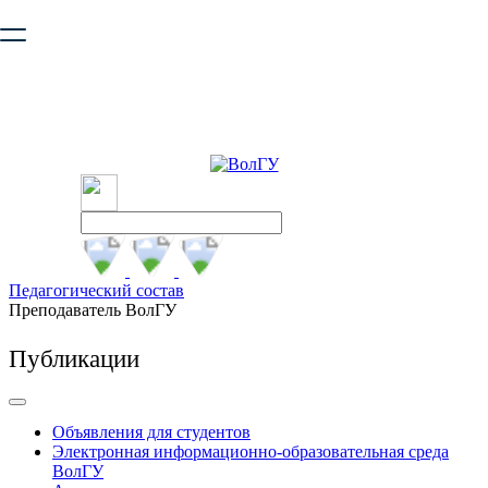
Ваш браузер устарел и не обеспечивает полноценную и
безопасную работу с сайтом. Пожалуйста
обновите браузер
,
чтобы улучшить взаимодействие с сайтом.
Педагогический состав
Преподаватель ВолГУ
Публикации
Объявления для студентов
Электронная информационно-образовательная среда
ВолГУ