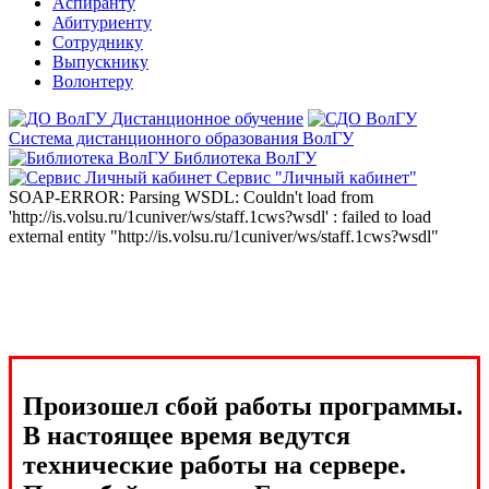
Аспиранту
Абитуриенту
Сотруднику
Выпускнику
Волонтеру
Дистанционное обучение
Система дистанционного образования ВолГУ
Библиотека ВолГУ
Сервис "Личный кабинет"
SOAP-ERROR: Parsing WSDL: Couldn't load from
'http://is.volsu.ru/1cuniver/ws/staff.1cws?wsdl' : failed to load
external entity "http://is.volsu.ru/1cuniver/ws/staff.1cws?wsdl"
Произошел сбой работы программы.
В настоящее время ведутся
технические работы на сервере.