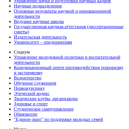
Управление науки и подготовки научных кадров
Научные подразделения
Основные результаты научной и инновационной
деятельности
Ведущие научные школы
Государственная научная аттестация (диссертационные
советы)
Издательская деятельность
Университет – предприятиям
Социум
Управление молодежной политики и воспитательной
деятельности
Координационный центр противодействия терроризму
и экстремизму
Волонтерство
Обучение служением
Первокурснику
Этический кодекс
Творческие клубы, организации
Здоровье и спорт
Студенческое самоуправление
Общежитие
"Единое окно" по поддержке молодых семей