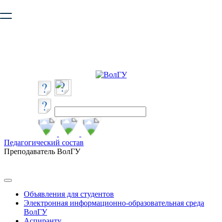
Ваш браузер устарел и не обеспечивает полноценную и
безопасную работу с сайтом. Пожалуйста
обновите браузер
,
чтобы улучшить взаимодействие с сайтом.
Педагогический состав
Преподаватель ВолГУ
Объявления для студентов
Электронная информационно-образовательная среда
ВолГУ
Аспиранту