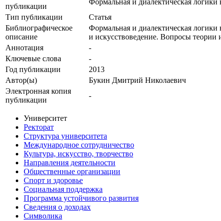
Формальная и диалектическая логики 
публикации
Тип публикации
Статья
Библиографическое
Формальная и диалектическая логики 
описание
и искусствоведение. Вопросы теории 
Аннотация
-
Ключевые cлова
-
Год публикации
2013
Автор(ы)
Букин Дмитрий Николаевич
Электронная копия
-
публикации
Университет
Ректорат
Структура университета
Международное сотрудничество
Культура, искусство, творчество
Направления деятельности
Общественные организации
Спорт и здоровье
Социальная поддержка
Программа устойчивого развития
Сведения о доходах
Символика