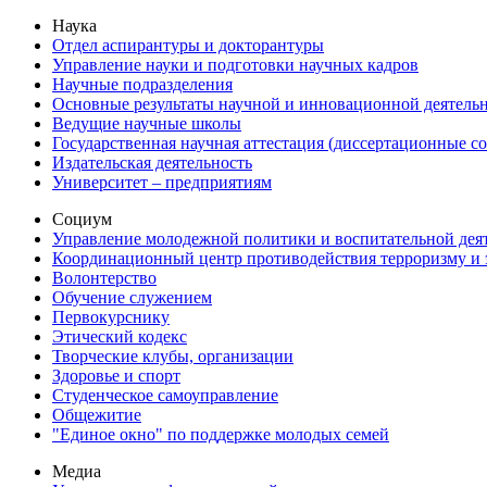
Наука
Отдел аспирантуры и докторантуры
Управление науки и подготовки научных кадров
Научные подразделения
Основные результаты научной и инновационной деятель
Ведущие научные школы
Государственная научная аттестация (диссертационные с
Издательская деятельность
Университет – предприятиям
Социум
Управление молодежной политики и воспитательной дея
Координационный центр противодействия терроризму и 
Волонтерство
Обучение служением
Первокурснику
Этический кодекс
Творческие клубы, организации
Здоровье и спорт
Студенческое самоуправление
Общежитие
"Единое окно" по поддержке молодых семей
Медиа