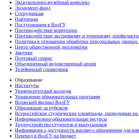
Экскурсионно-музейный комплекс
Эндаумент-фонд
Сотрудникам
Партнерам
Поступающим в ВолГУ
Противодействие коррупции
Противодействие экстремизму и терроризму, профилакти
Политика в отношении обработки персональных данных
Центр общественной дипломатии
Закупки
Почтовый сервис
Объединенный ведомственный архив
Телефонный справочник
Образование
Институты
Университетский колледж
Управление образовательных программ
Волжский филиал ВолГУ
Образование за рубежом
Всероссийские студенческие олимпиады, проводимые на
Информационно-образовательные ресурсы
Трудоустройство студентов и выпускников
Информация о доступности высшего образования для ин
Перевод в ВолГУ на бюджет