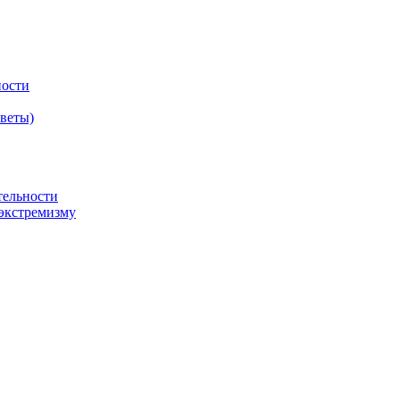
ности
оветы)
тельности
экстремизму