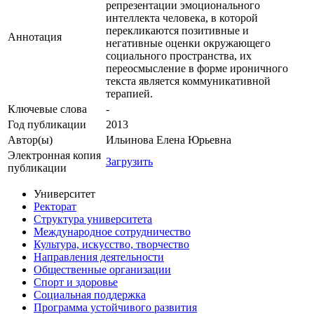
репрезентации эмоционального
интеллекта человека, в которой
перекликаются позитивные и
Аннотация
негативные оценки окружающего
социального пространства, их
переосмысление в форме ироничного
текста является коммуникативной
терапией.
Ключевые cлова
-
Год публикации
2013
Автор(ы)
Ильинова Елена Юрьевна
Электронная копия
Загрузить
публикации
Университет
Ректорат
Структура университета
Международное сотрудничество
Культура, искусство, творчество
Направления деятельности
Общественные организации
Спорт и здоровье
Социальная поддержка
Программа устойчивого развития