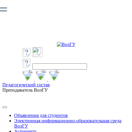
Ваш браузер устарел и не обеспечивает полноценную и
безопасную работу с сайтом. Пожалуйста
обновите браузер
,
чтобы улучшить взаимодействие с сайтом.
Педагогический состав
Преподаватель ВолГУ
Объявления для студентов
Электронная информационно-образовательная среда
ВолГУ
Аспиранту