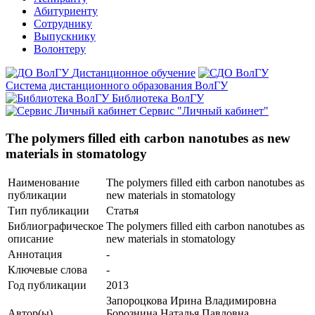
Абитуриенту
Сотруднику
Выпускнику
Волонтеру
Дистанционное обучение
Система дистанционного образования ВолГУ
Библиотека ВолГУ
Сервис "Личный кабинет"
The polymers filled eith carbon nanotubes as new
materials in stomatology
Наименование
The polymers filled eith carbon nanotubes as
публикации
new materials in stomatology
Тип публикации
Статья
Библиографическое
The polymers filled eith carbon nanotubes as
описание
new materials in stomatology
Аннотация
-
Ключевые cлова
-
Год публикации
2013
Запороцкова Ирина Владимировна
Автор(ы)
Борознина Наталья Павловна