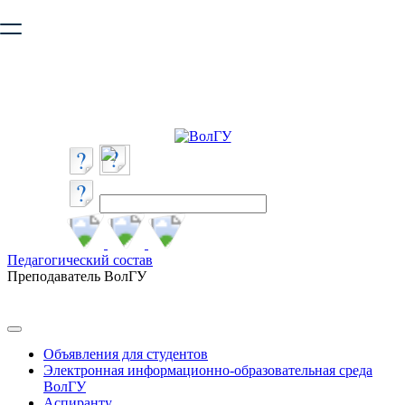
Ваш браузер устарел и не обеспечивает полноценную и
безопасную работу с сайтом. Пожалуйста
обновите браузер
,
чтобы улучшить взаимодействие с сайтом.
Педагогический состав
Преподаватель ВолГУ
Объявления для студентов
Электронная информационно-образовательная среда
ВолГУ
Аспиранту