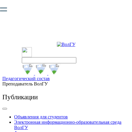
Ваш браузер устарел и не обеспечивает полноценную и
безопасную работу с сайтом. Пожалуйста
обновите браузер
,
чтобы улучшить взаимодействие с сайтом.
Педагогический состав
Преподаватель ВолГУ
Публикации
Объявления для студентов
Электронная информационно-образовательная среда
ВолГУ