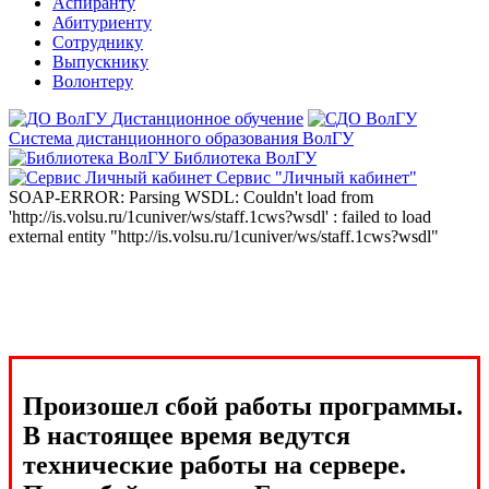
Аспиранту
Абитуриенту
Сотруднику
Выпускнику
Волонтеру
Дистанционное обучение
Система дистанционного образования ВолГУ
Библиотека ВолГУ
Сервис "Личный кабинет"
SOAP-ERROR: Parsing WSDL: Couldn't load from
'http://is.volsu.ru/1cuniver/ws/staff.1cws?wsdl' : failed to load
external entity "http://is.volsu.ru/1cuniver/ws/staff.1cws?wsdl"
Произошел сбой работы программы.
В настоящее время ведутся
технические работы на сервере.