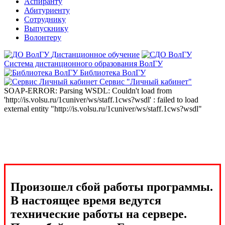
Аспиранту
Абитуриенту
Сотруднику
Выпускнику
Волонтеру
Дистанционное обучение
Система дистанционного образования ВолГУ
Библиотека ВолГУ
Сервис "Личный кабинет"
SOAP-ERROR: Parsing WSDL: Couldn't load from
'http://is.volsu.ru/1cuniver/ws/staff.1cws?wsdl' : failed to load
external entity "http://is.volsu.ru/1cuniver/ws/staff.1cws?wsdl"
Произошел сбой работы программы.
В настоящее время ведутся
технические работы на сервере.