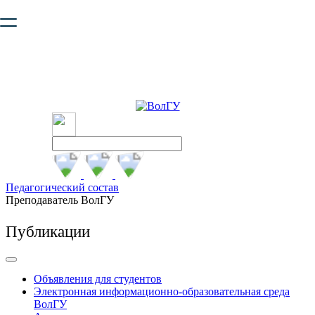
Ваш браузер устарел и не обеспечивает полноценную и
безопасную работу с сайтом. Пожалуйста
обновите браузер
,
чтобы улучшить взаимодействие с сайтом.
Педагогический состав
Преподаватель ВолГУ
Публикации
Объявления для студентов
Электронная информационно-образовательная среда
ВолГУ